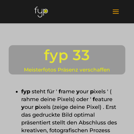
fyp 33
Meisterfotos Präsenz verschaffen
fyp
steht für '
f
rame
y
our
p
ixels ' (
rahme deine Pixels) oder '
f
eature
y
our
p
ixels (zeige deine Pixel) . Erst
das gedruckte Bild optimal
präsentiert stellt den Abschluss des
kreativen, fotografischen Prozess